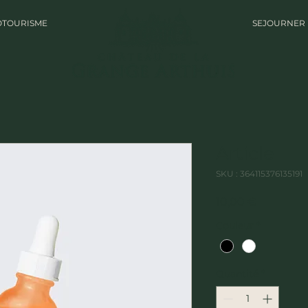
TOURISME
SEJOURNER
Article
SKU : 364115376135191
Prix
10,00 €
Couleur
*
Quantité
*