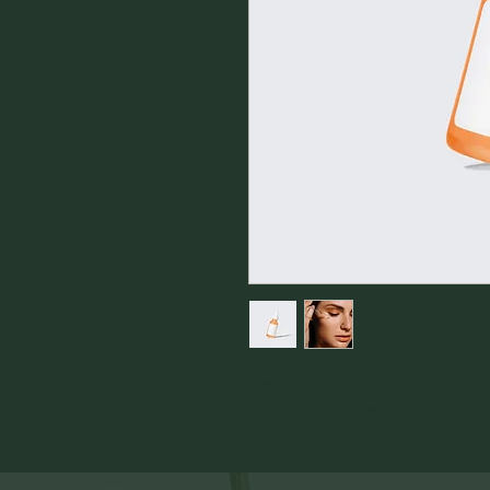
Description d'article. Saisissez ici
matière et autres informations u